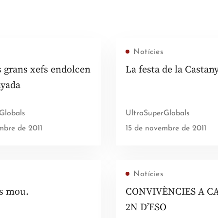
Notícies
s grans xefs endolcen
La festa de la Castan
nyada
Globals
UltraSuperGlobals
mbre de 2011
15 de novembre de 2011
Notícies
es mou.
CONVIVÈNCIES A C
2N D’ESO