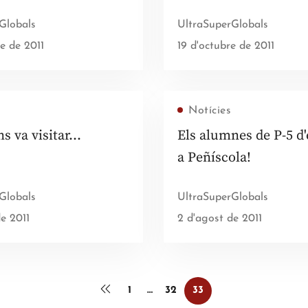
Globals
UltraSuperGlobals
e de 2011
19 d'octubre de 2011
Notícies
ns va visitar…
Els alumnes de P-5 d
a Peñíscola!
Globals
UltraSuperGlobals
e 2011
2 d'agost de 2011
1
…
32
33