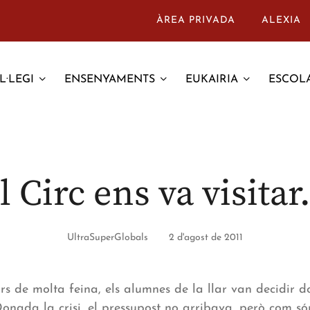
ÀREA PRIVADA
ALEXIA
L·LEGI
ENSENYAMENTS
EUKAIRIA
ESCOLA
l Circ ens va visita
UltraSuperGlobals
2 d'agost de 2011
urs de molta feina, els alumnes de la llar van decidir 
Donada la crisi, el pressupost no arribava, però com só