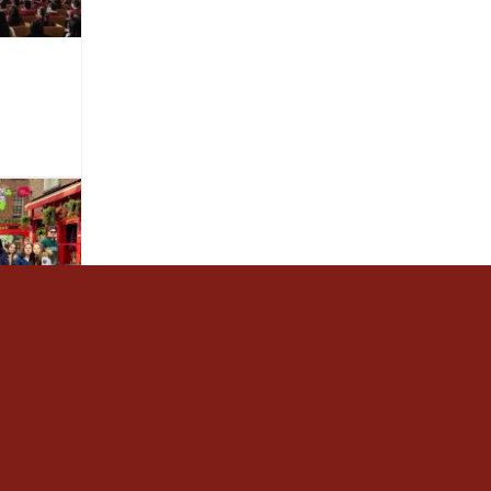
de 3r
a