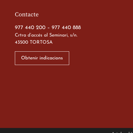
Contacte
977 440 200
–
977 440 888
Crtra d’accés al Seminari, s/n.
43500 TORTOSA
Xerrada del Sr. Bisb
alumnes de 2n de
Obtenir indicacions
Batxillerat
20 de març de 2026
Viatge de 2n de Batx