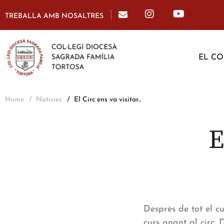
TREBALLA AMB NOSALTRES
EL CO
Home
Notícies
El Circ ens va visitar...
E
Desprès de tot el c
curs anant al circ. 