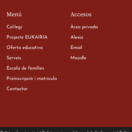
Menú
Accesos
Col·legi
Àrea privada
Projecte EUKAIRIA
Alexia
Oferta educativa
Email
e als
Serveis
Moodle
Escola de famílies
Preinscripció i matrícula
Contactar
illerat