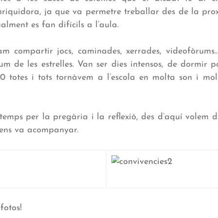
nriquidora, ja que va permetre treballar des de la pro
lment es fan difícils a l’aula.
am compartir jocs, caminades, xerrades, videofòrums…
lum de les estrelles. Van ser dies intensos, de dormir p
00 totes i tots tornàvem a l’escola en molta son i mol
emps per la pregària i la reflexió, des d’aquí volem do
ens va acompanyar.
fotos!