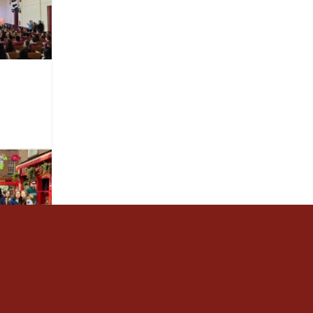
de 3r
a