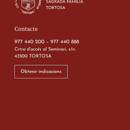
23 de març de 2026
Contacte
977 440 200
–
977 440 888
Crtra d’accés al Seminari, s/n.
43500 TORTOSA
Xerrada del Sr. Bisb
alumnes de 2n de
Obtenir indicacions
Batxillerat
20 de març de 2026