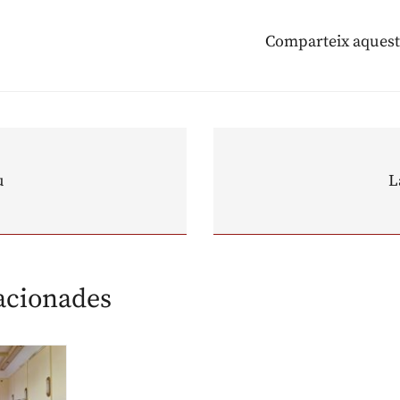
Comparteix aquest
u
L
lacionades