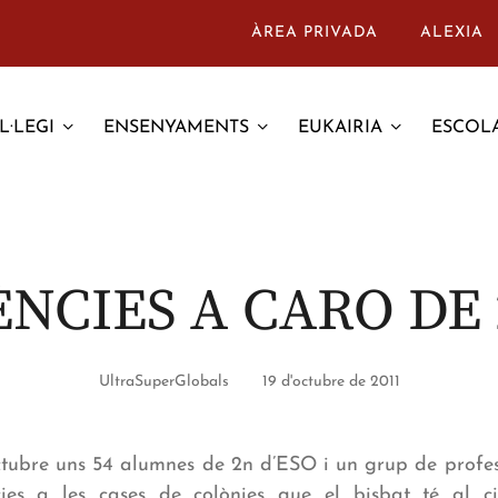
ÀREA PRIVADA
ALEXIA
L·LEGI
ENSENYAMENTS
EUKAIRIA
ESCOLA
NCIES A CARO DE 
UltraSuperGlobals
19 d'octubre de 2011
’octubre uns 54 alumnes de 2n d’ESO i un grup de profe
cies a les cases de colònies que el bisbat té al 