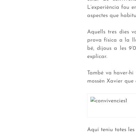
L’experiència fou e
aspectes que habitua
Aquells tres dies v
prova física a la l
bé, dijous a les 9’
explicar.
També va haver-hi t
mossèn Xavier que 
Aquí teniu totes les 