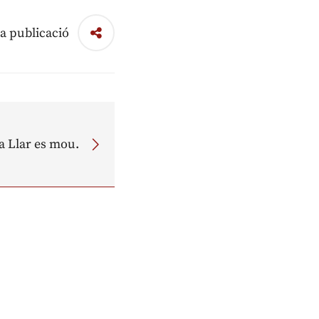
a publicació
a Llar es mou.