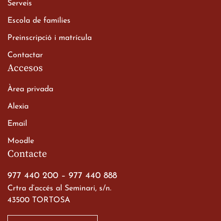
Serveis
alumnes de 2n de
Escola de famílies
Batxillerat
20 de març de 2026
Preinscripció i matrícula
Contactar
Accesos
Àrea privada
Alexia
Email
Viatge de 2n de Batxillerat
Moodle
a les ciutats imperials
Contacte
19 de març de 2026
977 440 200
–
977 440 888
Crtra d’accés al Seminari, s/n.
43500 TORTOSA