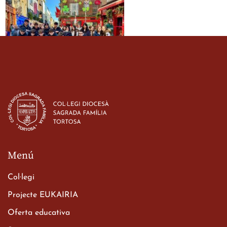
Estada dels alumes de 3r
d’ESO-BSD a Irlanda
23 de març de 2026
Menú
Col·legi
Projecte EUKAIRIA
Oferta educativa
Xerrada del Sr. Bisbe als