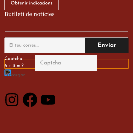
Obtenir indicacions
Butlletí de notícies
Gran paper dels nostres
alumnes al Tortosa
English Festival
13 de març de 2026
Captcha
6 + 3 = ?