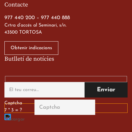
a les ciutats imperials
Contacte
19 de març de 2026
977 440 200
–
977 440 888
Crtra d’accés al Seminari, s/n.
43500 TORTOSA
Obtenir indicacions
Butlletí de notícies
Gran paper dels nostres
alumnes al Tortosa
English Festival
13 de març de 2026
Captcha
7 * 3 = ?