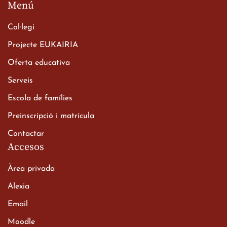
Menú
Col·legi
Projecte EUKAIRIA
Oferta educativa
Xerrada del Sr. Bisbe als
Serveis
alumnes de 2n de
Escola de famílies
Batxillerat
20 de març de 2026
Preinscripció i matrícula
Contactar
Accesos
Àrea privada
Alexia
Email
Viatge de 2n de Batxillerat
Moodle