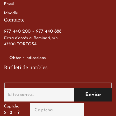
Email
Viatge de 2n de Batxillerat
Moodle
a les ciutats imperials
Contacte
19 de març de 2026
977 440 200
–
977 440 888
Crtra d’accés al Seminari, s/n.
43500 TORTOSA
Obtenir indicacions
Butlletí de notícies
Gran paper dels nostres
alumnes al Tortosa
English Festival
13 de març de 2026
Captcha
5 - 2 = ?