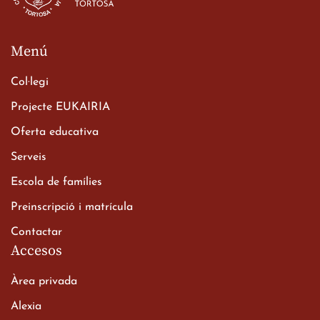
Menú
Col·legi
Projecte EUKAIRIA
Oferta educativa
Xerrada del Sr. Bisbe als
Serveis
alumnes de 2n de
Escola de famílies
Batxillerat
20 de març de 2026
Preinscripció i matrícula
Contactar
Accesos
Àrea privada
Alexia