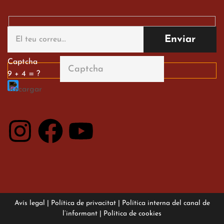
Gran paper dels nostres
alumnes al Tortosa
English Festival
13 de març de 2026
Captcha
9 + 4 = ?
Avís legal
|
Política de privacitat
|
Política interna del canal de
l’informant
|
Política de cookies