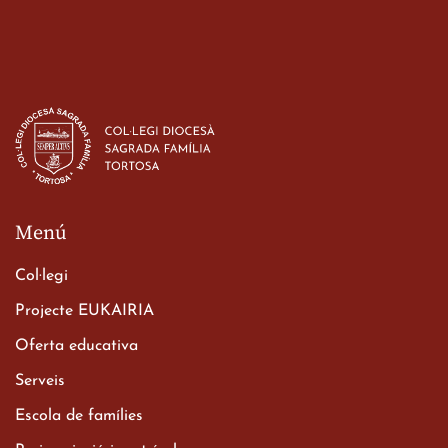
Estada dels alumes de 3r
d’ESO-BSD a Irlanda
23 de març de 2026
Menú
Col·legi
Projecte EUKAIRIA
Oferta educativa
Xerrada del Sr. Bisbe als
Serveis
alumnes de 2n de
Escola de famílies
Batxillerat
20 de març de 2026