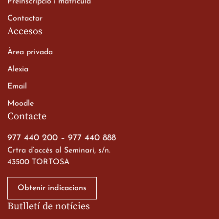
Preinscripció i matrícula
Contactar
Accesos
Àrea privada
Alexia
Email
Viatge de 2n de Batxillerat
Moodle
a les ciutats imperials
Contacte
19 de març de 2026
977 440 200
–
977 440 888
Crtra d’accés al Seminari, s/n.
43500 TORTOSA
Obtenir indicacions
Butlletí de notícies