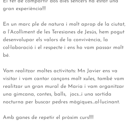
El fet de compartir dos dies sencers ha estat una
gran experiència!!!
En un marc ple de natura i molt aprop de la ciutat,
a l’Acolliment de les Teresianes de Jesús, hem pogut
desenvolupar els valors de la convivència, la
col·laboració i el respecte i ens ho vam passar molt
bé.
Vam realitzar moltes activitats: Mn Javier ens va
visitar i vam cantar cançons molt xules, també vam
realitzar un gran mural de Maria i vam organitzar
una gimcana, contes, balls, jocs…i una sortida
nocturna per buscar pedres màgiques…al·lucinant.
Amb ganes de repetir el pròxim curs!!!!