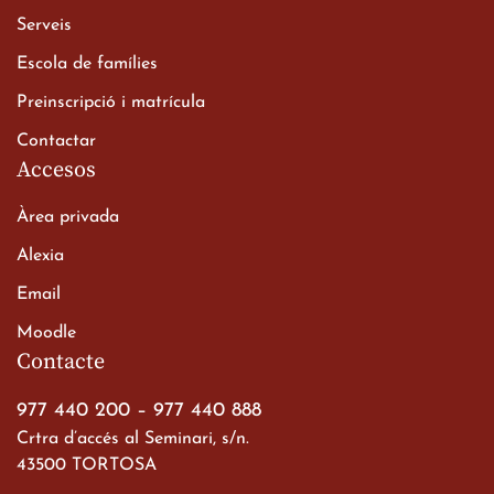
Serveis
Escola de famílies
Viatge de 2n de Batxillerat
Preinscripció i matrícula
a les ciutats imperials
Contactar
Accesos
19 de març de 2026
Àrea privada
Alexia
Email
Moodle
Contacte
Gran paper dels nostres
977 440 200
–
977 440 888
alumnes al Tortosa
Crtra d’accés al Seminari, s/n.
English Festival
43500 TORTOSA
13 de març de 2026