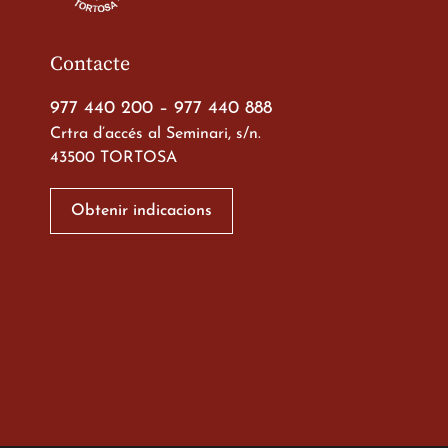
Contacte
977 440 200
–
977 440 888
Crtra d’accés al Seminari, s/n.
43500 TORTOSA
Xerrada del Sr. Bisb
alumnes de 2n de
Obtenir indicacions
Batxillerat
20 de març de 2026