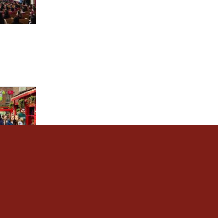
de 3r
a