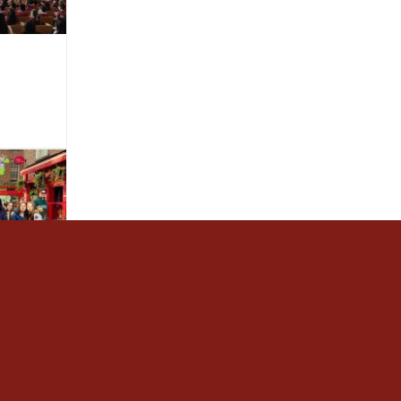
de 3r
a