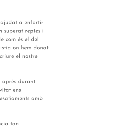
ajudat a enfortir
m superat reptes i
le com és el del
istia on hem donat
riure el nostre
m après durant
vitat ens
desafiaments amb
ncia tan