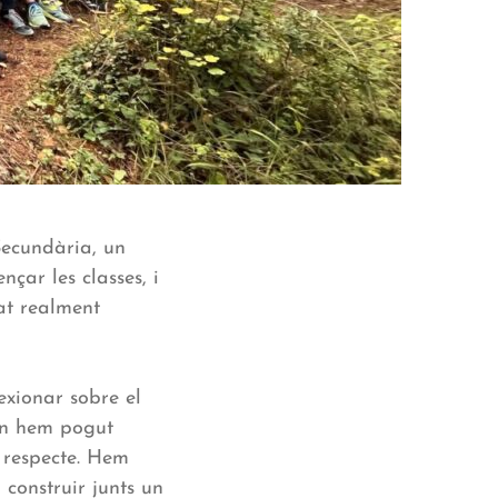
Secundària, un
çar les classes, i
at realment
exionar sobre el
 on hem pogut
 respecte. Hem
a construir junts un