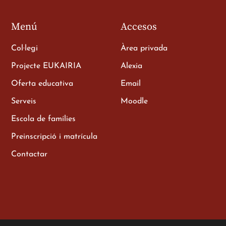
Menú
Accesos
Col·legi
Àrea privada
Projecte EUKAIRIA
Alexia
Oferta educativa
Email
e als
Serveis
Moodle
Escola de famílies
Preinscripció i matrícula
Contactar
illerat