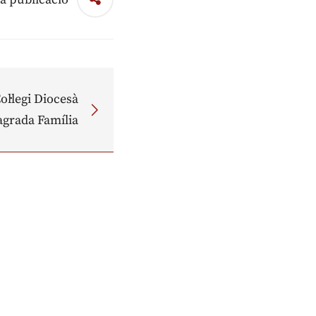
ol·legi Diocesà
agrada Família