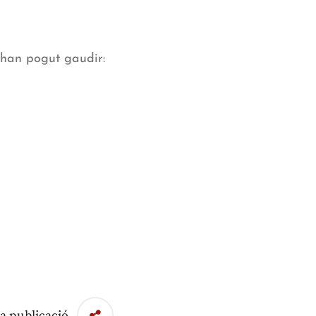
s’han pogut gaudir:
a publicació