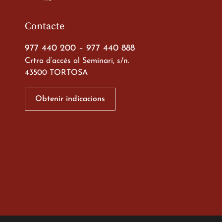
Contacte
977 440 200
–
977 440 888
Crtra d’accés al Seminari, s/n.
43500 TORTOSA
Xerrada del Sr. Bisb
alumnes de 2n de
Obtenir indicacions
Batxillerat
20 de març de 2026
Viatge de 2n de Batx