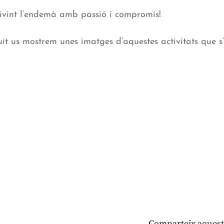
rivint l’endemà amb passió i compromís!
guit us mostrem unes imatges d’aquestes activitats que 
Comparteix aquest