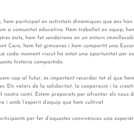
, hem participat en activitats dinàmiques que ens han 
 com a comunitat educativa. Hem treballat en equip, he
stres èxits, hem fet senderisme en un entorn immillorab
nt Caro, hem fet gimcanes i hem compartit una Eucar
è cada moment viscut ha estat una oportunitat per esc
uesta història compartida.
em cap al futur, és important recordar tot el que he
s. Els valors de la solidaritat, la cooperació i la creati
 nostre camí. Estem preparats per afrontar els nous 
a i amb l’esperit d’equip que hem cultivat.
participants per fer d’aquestes convivències una experiè