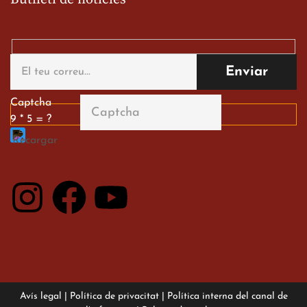
Gran paper dels nostres
alumnes al Tortosa
English Festival
13 de març de 2026
Captcha
9 * 5 = ?
Avís legal
|
Política de privacitat
|
Política interna del canal de