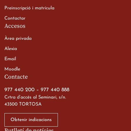
20 de març de 2026
Preinscripció i matrícula
Contactar
Accesos
Àrea privada
Alexia
Email
Viatge de 2n de Batxillerat
Moodle
a les ciutats imperials
Contacte
19 de març de 2026
977 440 200
–
977 440 888
Crtra d’accés al Seminari, s/n.
43500 TORTOSA
Obtenir indicacions
Butlletí de notícies