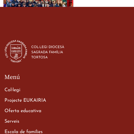
Estada dels alumes de 3r
d’ESO-BSD a Irlanda
23 de març de 2026
Menú
Col·legi
Projecte EUKAIRIA
Oferta educativa
Xerrada del Sr. Bisbe als
Serveis
alumnes de 2n de
Escola de famílies
Batxillerat