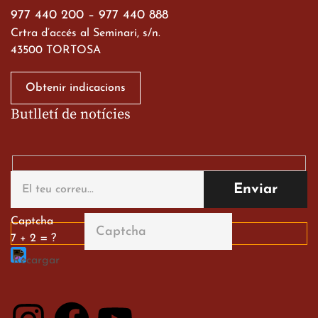
977 440 200
–
977 440 888
Crtra d’accés al Seminari, s/n.
43500 TORTOSA
Obtenir indicacions
Butlletí de notícies
Gran paper dels nostres
alumnes al Tortosa
English Festival
13 de març de 2026
Captcha
7 + 2 = ?