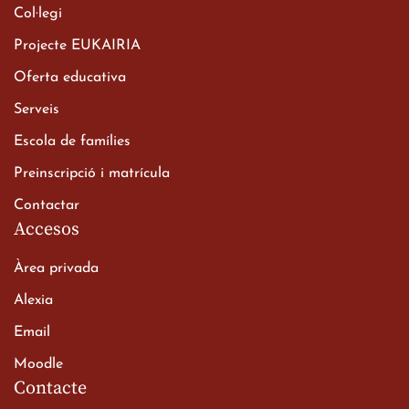
Col·legi
Projecte EUKAIRIA
Oferta educativa
Xerrada del Sr. Bisbe als
Serveis
alumnes de 2n de
Escola de famílies
Batxillerat
20 de març de 2026
Preinscripció i matrícula
Contactar
Accesos
Àrea privada
Alexia
Email
Viatge de 2n de Batxillerat
Moodle
a les ciutats imperials
Contacte
19 de març de 2026