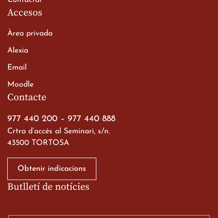
Contactar
Accesos
Àrea privada
Alexia
Email
Viatge de 2n de Batxillerat
Moodle
a les ciutats imperials
Contacte
19 de març de 2026
977 440 200
–
977 440 888
Crtra d’accés al Seminari, s/n.
43500 TORTOSA
Obtenir indicacions
Butlletí de notícies
Gran paper dels nostres