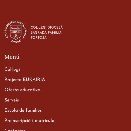
Estada dels alumes de 3r
d’ESO-BSD a Irlanda
23 de març de 2026
Menú
Col·legi
Projecte EUKAIRIA
Oferta educativa
Xerrada del Sr. Bisbe als
Serveis
alumnes de 2n de
Escola de famílies
Batxillerat
20 de març de 2026
Preinscripció i matrícula