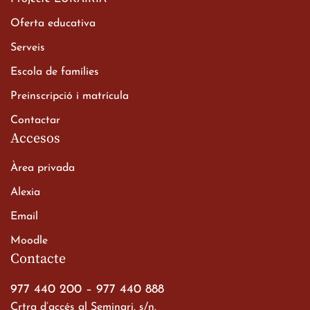
Oferta educativa
Xerrada del Sr. Bisbe als
Serveis
alumnes de 2n de
Escola de famílies
Batxillerat
20 de març de 2026
Preinscripció i matrícula
Contactar
Accesos
Àrea privada
Alexia
Email
Viatge de 2n de Batxillerat
Moodle
a les ciutats imperials
Contacte
19 de març de 2026
977 440 200
–
977 440 888
Crtra d’accés al Seminari, s/n.