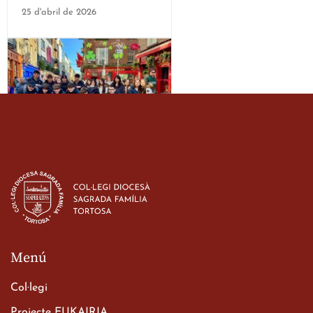
25 d'abril de 2026
Estada dels alumes de 3r
d’ESO-BSD a Irlanda
23 de març de 2026
Menú
Col·legi
Projecte EUKAIRIA