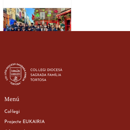
Estada dels alumes de 3r
d’ESO-BSD a Irlanda
23 de març de 2026
Menú
Col·legi
Projecte EUKAIRIA