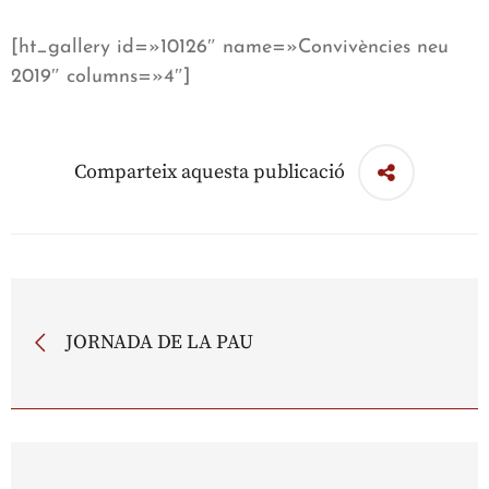
[ht_gallery id=»10126″ name=»Convivències neu
2019″ columns=»4″]
Comparteix aquesta publicació
JORNADA DE LA PAU