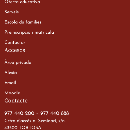
Oferta educativa
Xerrada del Sr. Bisbe als
Serveis
alumnes de 2n de
Escola de famílies
Batxillerat
20 de març de 2026
Preinscripció i matrícula
Contactar
Accesos
Àrea privada
Alexia
Email
Viatge de 2n de Batxillerat
Moodle
a les ciutats imperials
Contacte
19 de març de 2026
977 440 200
–
977 440 888
Crtra d’accés al Seminari, s/n.
43500 TORTOSA