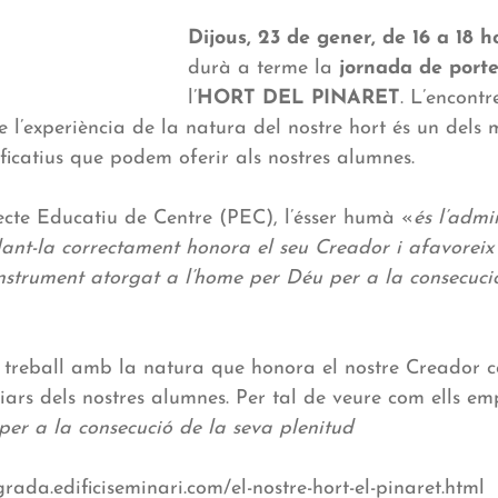
Dijous, 23 de gener, de 16 a 18 h
durà a terme la
jornada de porte
l’
HORT DEL PINARET
. L’encontr
 de l’experiència de la natura del nostre hort és un dels m
ficatius que podem oferir als nostres alumnes.
cte Educatiu de Centre (PEC), l’ésser humà «
és l’admi
llant-la correctament honora el seu Creador i afavoreix
instrument atorgat a l’home per Déu per a la consecuci
 treball amb la natura que honora el nostre Creador 
iars dels nostres alumnes. Per tal de veure com ells e
per a la consecució de la seva plenitud
rada.edificiseminari.com/el-nostre-hort-el-pinaret.html