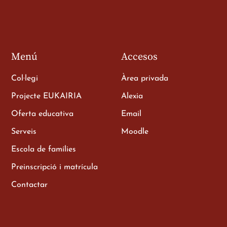
Menú
Accesos
Col·legi
Àrea privada
Projecte EUKAIRIA
Alexia
Oferta educativa
Email
e als
Serveis
Moodle
Escola de famílies
Preinscripció i matrícula
Contactar