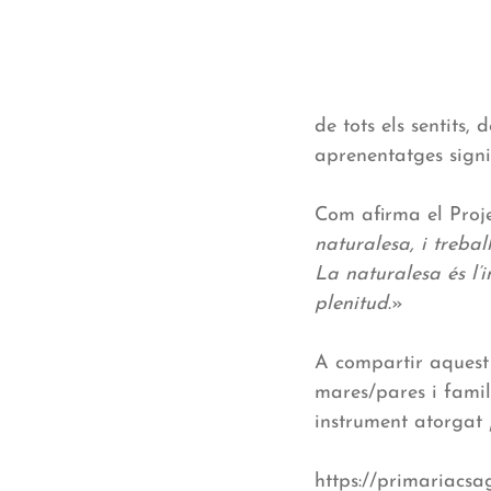
de tots els sentits,
aprenentatges signi
Com afirma el Proje
naturalesa, i treba
La naturalesa és l’
plenitud
.»
A compartir aquest
mares/pares i famil
instrument atorgat
https://primariacsag