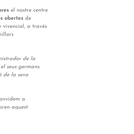
ores
el nostre centre
s obertes
de
e vivencial, a través
illors
nistrador de la
 el seus germans.
ó de la seva
convidem a
mpren aquest