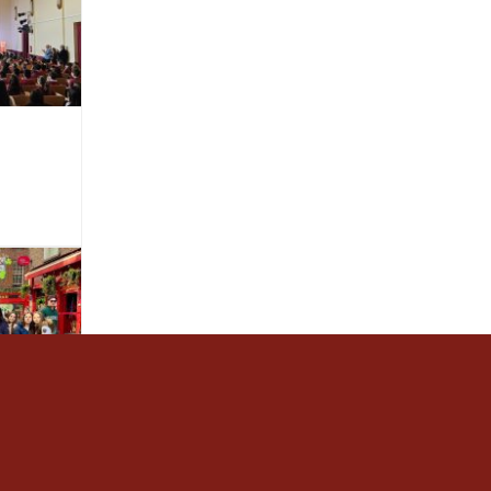
de 3r
a