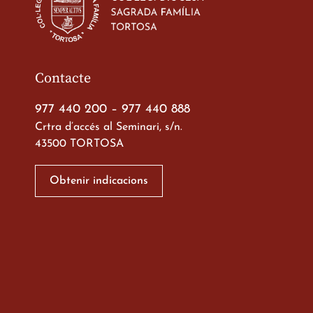
23 de març de 2026
Contacte
977 440 200
–
977 440 888
Crtra d’accés al Seminari, s/n.
43500 TORTOSA
Xerrada del Sr. Bisb
alumnes de 2n de
Obtenir indicacions
Batxillerat
20 de març de 2026