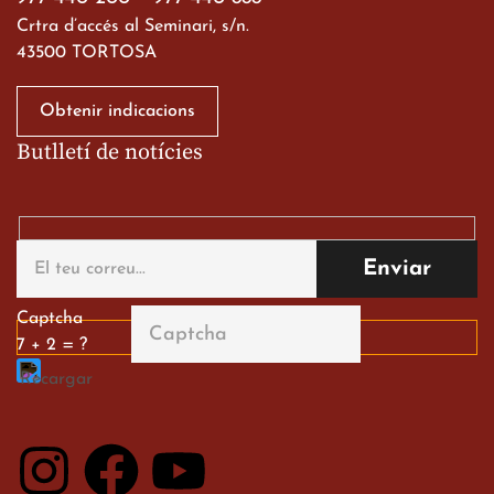
Crtra d’accés al Seminari, s/n.
43500 TORTOSA
Obtenir indicacions
Butlletí de notícies
Gran paper dels nostres
alumnes al Tortosa
English Festival
13 de març de 2026
Captcha
7 + 2 = ?