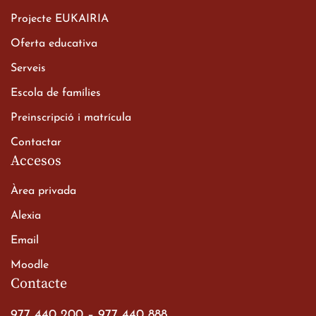
Projecte EUKAIRIA
Oferta educativa
Xerrada del Sr. Bisbe als
Serveis
alumnes de 2n de
Escola de famílies
Batxillerat
20 de març de 2026
Preinscripció i matrícula
Contactar
Accesos
Àrea privada
Alexia
Email
Viatge de 2n de Batxillerat
Moodle
a les ciutats imperials
Contacte
19 de març de 2026
977 440 200
–
977 440 888