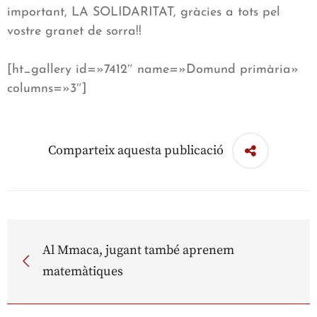
important, LA SOLIDARITAT, gràcies a tots pel
vostre granet de sorra!!
[ht_gallery id=»7412″ name=»Domund primària»
columns=»3″]
Comparteix aquesta publicació
Al Mmaca, jugant també aprenem
matemàtiques