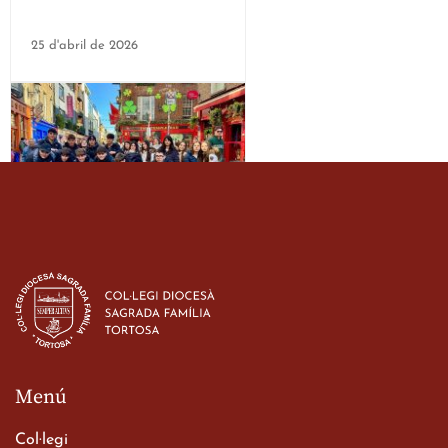
25 d'abril de 2026
Estada dels alumes de 3r
d’ESO-BSD a Irlanda
23 de març de 2026
Menú
Col·legi