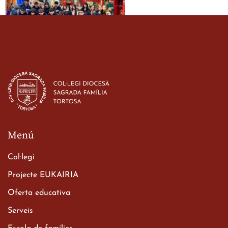
Estada dels alumes de 3r
d’ESO-BSD a Irlanda
23 de març de 2026
Menú
Col·legi
Projecte EUKAIRIA
Oferta educativa
Xerrada del Sr. Bisbe als
Serveis
alumnes de 2n de