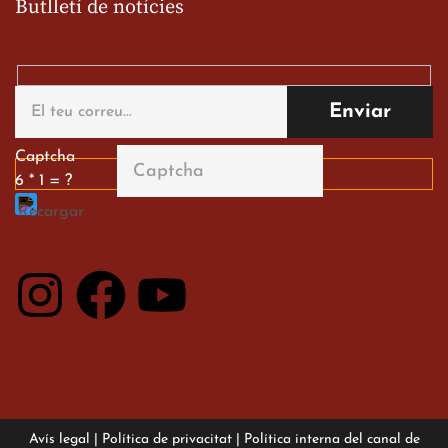
Butlletí de notícies
Gran paper dels nostres
alumnes al Tortosa
English Festival
13 de març de 2026
Captcha
6 * 1 = ?
Avís legal
|
Política de privacitat
|
Política interna del canal de