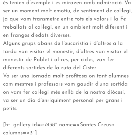
és tenien d’exemple i es miraven amb admiració. Va
ser un moment molt emotiu, de sentiment de col·legi,
ja que vam transmetre entre tots els valors i la Fe
treballats al col·legi, en un ambient molt diferent i
en franges d’edats diverses.
Alguns grups abans de l’eucaristia i d’altres a la
tarda van visitar el monestir, d’altres van visitar el
monestir de Poblet i altres, per cicles, van fer
diferents sortides de la ruta del Cister.
Va ser una jornada molt profitosa on tant alumnes
com mestres i professors vam gaudir d’una sortida
on vam fer col·legi més enllà de la nostra diòcesi,
va ser un dia d’enriquiment personal per grans i
petits.
[ht_gallery id=»7438″ name=»Santes Creus»
columns=»3″]