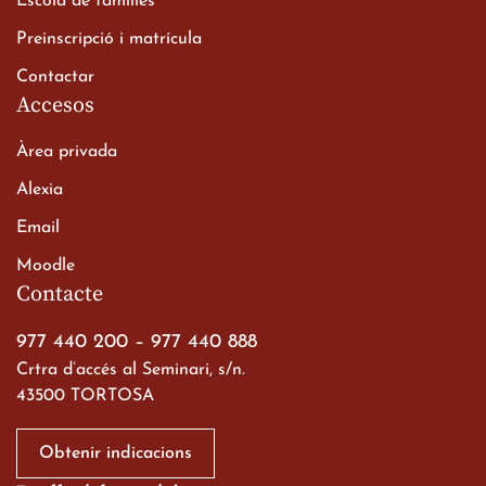
Escola de famílies
Batxillerat
20 de març de 2026
Preinscripció i matrícula
Contactar
Accesos
Àrea privada
Alexia
Email
Viatge de 2n de Batxillerat
Moodle
a les ciutats imperials
Contacte
19 de març de 2026
977 440 200
–
977 440 888
Crtra d’accés al Seminari, s/n.
43500 TORTOSA
Obtenir indicacions