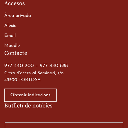
Accesos
Àrea privada
Alexia
Email
Viatge de 2n de Batxillerat
Moodle
a les ciutats imperials
Contacte
19 de març de 2026
977 440 200
–
977 440 888
Crtra d’accés al Seminari, s/n.
43500 TORTOSA
Obtenir indicacions
Butlletí de notícies
Gran paper dels nostres
alumnes al Tortosa