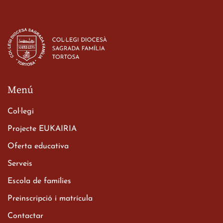
Estada dels alumes de 3r
d’ESO-BSD a Irlanda
23 de març de 2026
Menú
Col·legi
Projecte EUKAIRIA
Oferta educativa
Xerrada del Sr. Bisbe als
Serveis
alumnes de 2n de
Escola de famílies
Batxillerat
20 de març de 2026
Preinscripció i matrícula
Contactar