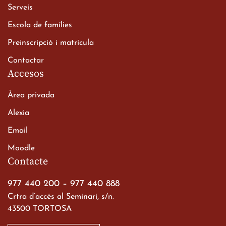
Xerrada del Sr. Bisbe als
Serveis
alumnes de 2n de
Escola de famílies
Batxillerat
20 de març de 2026
Preinscripció i matrícula
Contactar
Accesos
Àrea privada
Alexia
Email
Viatge de 2n de Batxillerat
Moodle
a les ciutats imperials
Contacte
19 de març de 2026
977 440 200
–
977 440 888
Crtra d’accés al Seminari, s/n.
43500 TORTOSA