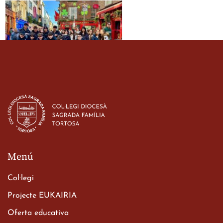
Estada dels alumes de 3r
d’ESO-BSD a Irlanda
23 de març de 2026
Menú
Col·legi
Projecte EUKAIRIA
Oferta educativa