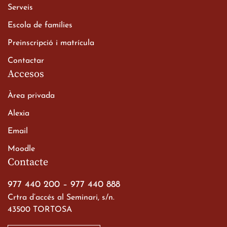
Xerrada del Sr. Bisbe als
Serveis
alumnes de 2n de
Escola de famílies
Batxillerat
20 de març de 2026
Preinscripció i matrícula
Contactar
Accesos
Àrea privada
Alexia
Email
Viatge de 2n de Batxillerat
Moodle
a les ciutats imperials
Contacte
19 de març de 2026
977 440 200
–
977 440 888
Crtra d’accés al Seminari, s/n.
43500 TORTOSA