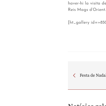
haver-hi la visita d
Reis Mags d’Orient.
[ht_gallery id=»8
Festa de Nada