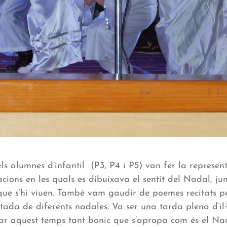
els alumnes d’infantil (P3, P4 i P5) van fer la represe
acions en les quals es dibuixava el sentit del Nadal, j
ue s’hi viuen. També vam gaudir de poemes recitats p
tada de diferents nadales. Va ser una tarda plena d’il·
ar aquest temps tant bonic que s’apropa com és el Nad