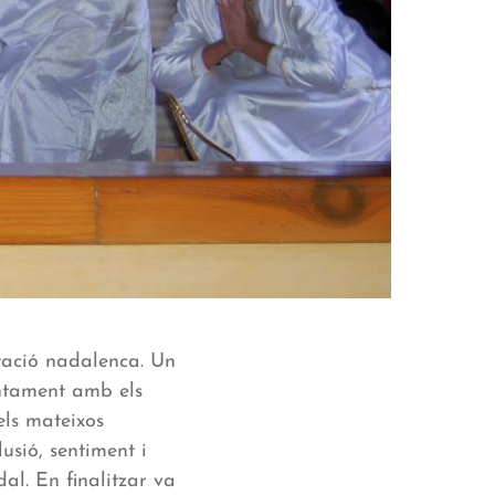
ntació nadalenca. Un
untament amb els
els mateixos
lusió, sentiment i
al. En finalitzar va