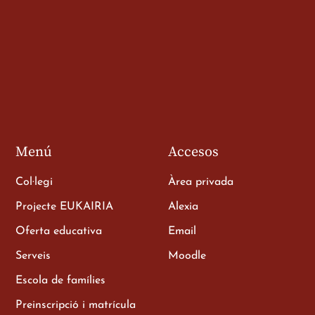
de 3r
a
Menú
Accesos
Col·legi
Àrea privada
Projecte EUKAIRIA
Alexia
Oferta educativa
Email
e als
Serveis
Moodle
Escola de famílies
Preinscripció i matrícula