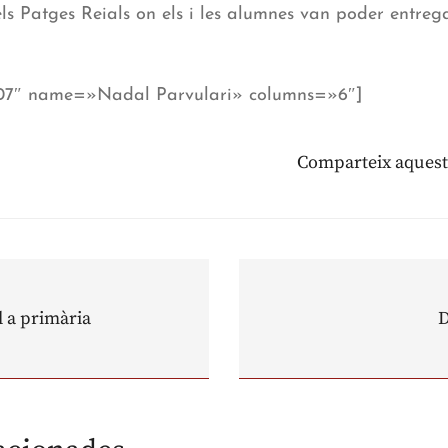
els Patges Reials on els i les alumnes van poder entrega
507″ name=»Nadal Parvulari» columns=»6″]
Comparteix aquest
l a primària