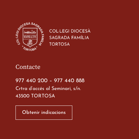
Estada dels alumes 
d’ESO-BSD a Irland
23 de març de 2026
Contacte
977 440 200
–
977 440 888
Crtra d’accés al Seminari, s/n.
43500 TORTOSA
Xerrada del Sr. Bisb
alumnes de 2n de
Obtenir indicacions
Batxillerat
20 de març de 2026