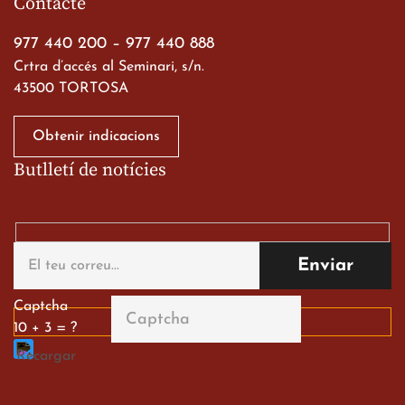
Contacte
19 de març de 2026
977 440 200
–
977 440 888
Crtra d’accés al Seminari, s/n.
43500 TORTOSA
Obtenir indicacions
Butlletí de notícies
Gran paper dels nostres
alumnes al Tortosa
English Festival
13 de març de 2026
Captcha
10 + 3 = ?