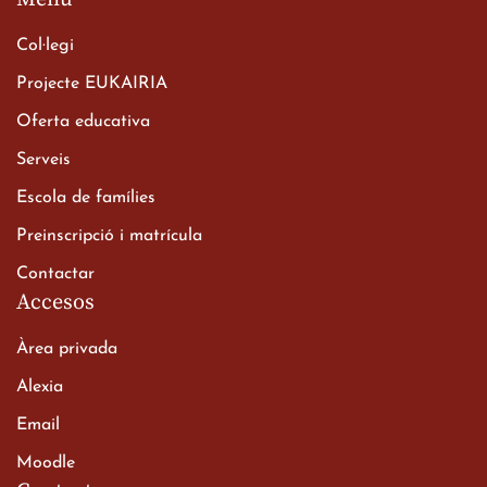
Col·legi
Projecte EUKAIRIA
Oferta educativa
Xerrada del Sr. Bisbe als
Serveis
alumnes de 2n de
Escola de famílies
Batxillerat
20 de març de 2026
Preinscripció i matrícula
Contactar
Accesos
Àrea privada
Alexia
Email
Viatge de 2n de Batxillerat
Moodle
a les ciutats imperials