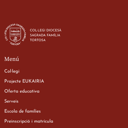
Estada dels alumes de 3r
d’ESO-BSD a Irlanda
23 de març de 2026
Menú
Col·legi
Projecte EUKAIRIA
Oferta educativa
Xerrada del Sr. Bisbe als
Serveis
alumnes de 2n de
Escola de famílies
Batxillerat
20 de març de 2026
Preinscripció i matrícula