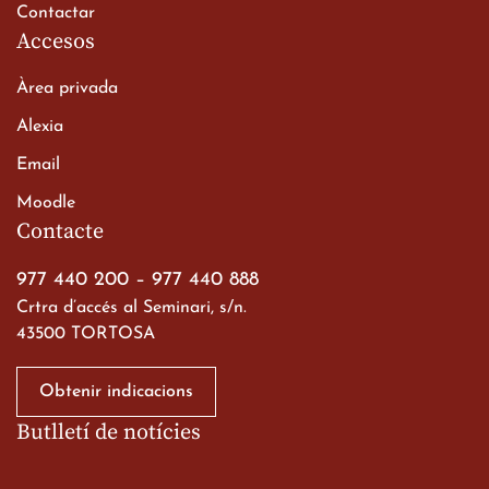
Contactar
Accesos
Àrea privada
Alexia
Email
Viatge de 2n de Batxillerat
Moodle
a les ciutats imperials
Contacte
19 de març de 2026
977 440 200
–
977 440 888
Crtra d’accés al Seminari, s/n.
43500 TORTOSA
Obtenir indicacions
Butlletí de notícies
Gran paper dels nostres