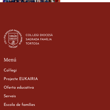
Estada dels alumes de 3r
d’ESO-BSD a Irlanda
23 de març de 2026
Menú
Col·legi
Projecte EUKAIRIA
Oferta educativa
Xerrada del Sr. Bisbe als
Serveis
alumnes de 2n de
Escola de famílies
Batxillerat
20 de març de 2026