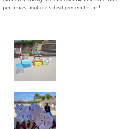
del nostre col·legi s’acomiaden de tots nosaltres i
per aquest motiu els desitgem molta sort!