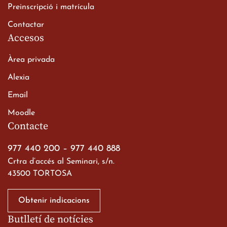
Preinscripció i matrícula
Contactar
Accesos
Àrea privada
Alexia
Email
Viatge de 2n de Batxillerat
Moodle
a les ciutats imperials
Contacte
19 de març de 2026
977 440 200
–
977 440 888
Crtra d’accés al Seminari, s/n.
43500 TORTOSA
Obtenir indicacions
Butlletí de notícies