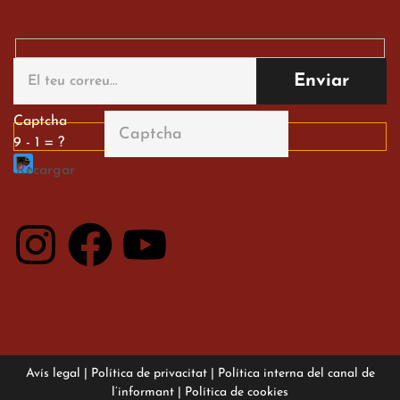
Gran paper dels nostres
alumnes al Tortosa
English Festival
13 de març de 2026
Captcha
9 - 1 = ?
Avís legal
|
Política de privacitat
|
Política interna del canal de
l’informant
|
Política de cookies