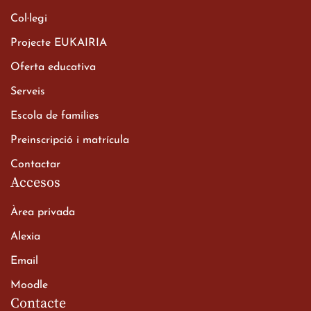
Col·legi
Projecte EUKAIRIA
Oferta educativa
Xerrada del Sr. Bisbe als
Serveis
alumnes de 2n de
Escola de famílies
Batxillerat
20 de març de 2026
Preinscripció i matrícula
Contactar
Accesos
Àrea privada
Alexia
Email
Viatge de 2n de Batxillerat
Moodle
a les ciutats imperials
Contacte