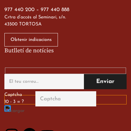
19 de març de 2026
977 440 200
–
977 440 888
Crtra d’accés al Seminari, s/n.
43500 TORTOSA
Obtenir indicacions
Butlletí de notícies
Gran paper dels nostres
alumnes al Tortosa
English Festival
13 de març de 2026
Captcha
10 - 3 = ?