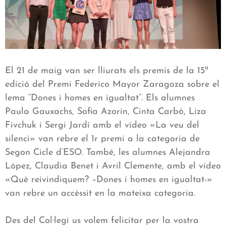
El 21 de maig van ser lliurats els premis de la 15ª
edició del Premi Federico Mayor Zaragoza sobre el
lema “Dones i homes en igualtat”. Els alumnes
Paula Gauxachs, Sofia Azorín, Cinta Carbó, Liza
Fivchuk i Sergi Jardí amb el vídeo «La veu del
silenci» van rebre el 1r premi a la categoria de
Segon Cicle d’ESO. També, les alumnes Alejandra
López, Claudia Benet i Avril Clemente, amb el vídeo
«Què reivindiquem? –Dones i homes en igualtat-»
van rebre un accèssit en la mateixa categoria.
Des del Col·legi us volem felicitar per la vostra