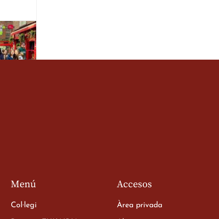
de 3r
a
Menú
Accesos
Col·legi
Àrea privada