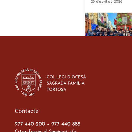
25 d'abril de 2026
Estada dels alumes 
d’ESO-BSD a Irland
23 de març de 2026
Contacte
977 440 200
–
977 440 888
Crtra d’accés al Seminari, s/n.