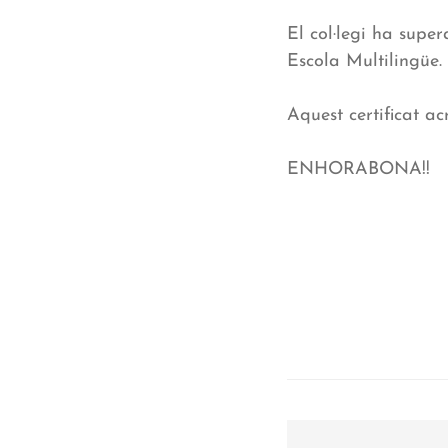
El col·legi ha super
Escola Multilingüe.
Aquest certificat ac
ENHORABONA!!