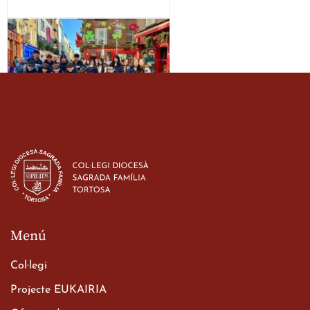
Estada dels alumes de 3r
d’ESO-BSD a Irlanda
23 de març de 2026
Menú
Col·legi
Projecte EUKAIRIA