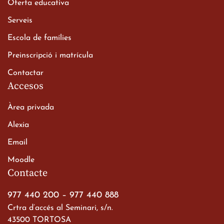
Oferta educativa
Xerrada del Sr. Bisbe als
Serveis
alumnes de 2n de
Escola de famílies
Batxillerat
20 de març de 2026
Preinscripció i matrícula
Contactar
Accesos
Àrea privada
Alexia
Email
Viatge de 2n de Batxillerat
Moodle
a les ciutats imperials
Contacte
19 de març de 2026
977 440 200
–
977 440 888
Crtra d’accés al Seminari, s/n.
43500 TORTOSA