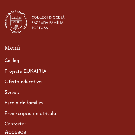
Estada dels alumes de 3r
d’ESO-BSD a Irlanda
23 de març de 2026
Menú
Col·legi
Projecte EUKAIRIA
Oferta educativa
Xerrada del Sr. Bisbe als
Serveis
alumnes de 2n de
Escola de famílies
Batxillerat
20 de març de 2026
Preinscripció i matrícula
Contactar
Accesos