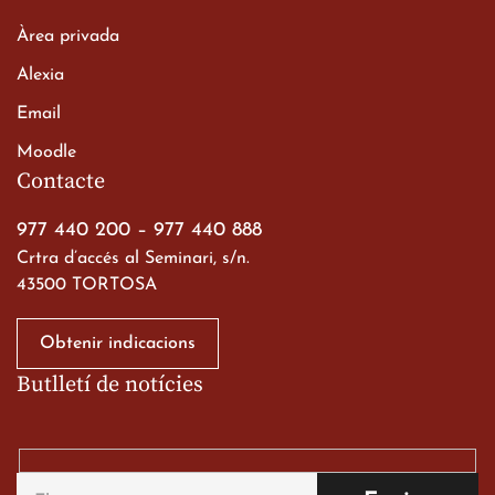
Àrea privada
Alexia
Email
Viatge de 2n de Batxillerat
Moodle
a les ciutats imperials
Contacte
19 de març de 2026
977 440 200
–
977 440 888
Crtra d’accés al Seminari, s/n.
43500 TORTOSA
Obtenir indicacions
Butlletí de notícies
Gran paper dels nostres
alumnes al Tortosa