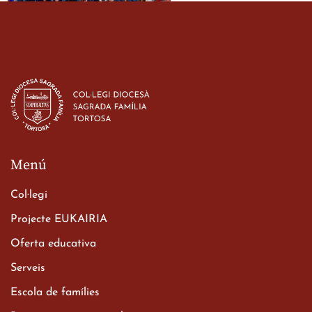
Estada dels alumes de 3r
d’ESO-BSD a Irlanda
23 de març de 2026
Menú
Col·legi
Projecte EUKAIRIA
Oferta educativa
Xerrada del Sr. Bisbe als
Serveis
alumnes de 2n de
Escola de famílies
Batxillerat
20 de març de 2026