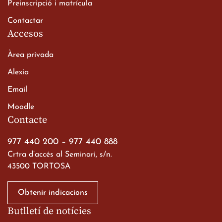
Preinscripció i matrícula
Contactar
Accesos
Àrea privada
Alexia
Email
Viatge de 2n de Batxillerat
Moodle
a les ciutats imperials
Contacte
19 de març de 2026
977 440 200
–
977 440 888
Crtra d’accés al Seminari, s/n.
43500 TORTOSA
Obtenir indicacions
Butlletí de notícies