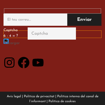
Gran paper dels nostres
alumnes al Tortosa
English Festival
13 de març de 2026
Captcha
6 - 4 = ?
Avís legal
|
Política de privacitat
|
Política interna del canal de
l’informant
|
Política de cookies