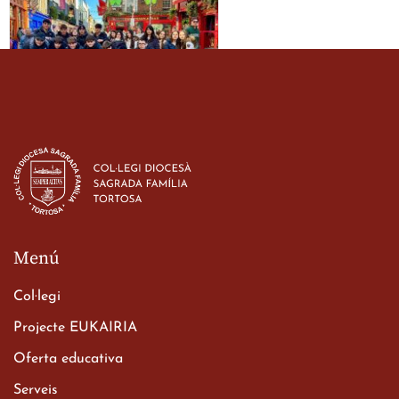
Estada dels alumes de 3r
d’ESO-BSD a Irlanda
23 de març de 2026
Menú
Col·legi
Projecte EUKAIRIA
Oferta educativa
Xerrada del Sr. Bisbe als
Serveis