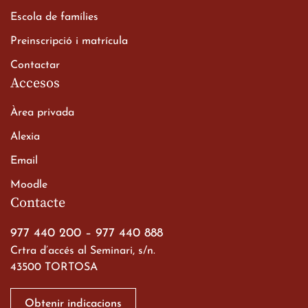
alumnes de 2n de
Escola de famílies
Batxillerat
20 de març de 2026
Preinscripció i matrícula
Contactar
Accesos
Àrea privada
Alexia
Email
Viatge de 2n de Batxillerat
Moodle
a les ciutats imperials
Contacte
19 de març de 2026
977 440 200
–
977 440 888
Crtra d’accés al Seminari, s/n.
43500 TORTOSA
Obtenir indicacions