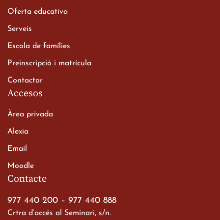
Oferta educativa
Xerrada del Sr. Bisbe als
Serveis
alumnes de 2n de
Escola de famílies
Batxillerat
20 de març de 2026
Preinscripció i matrícula
Contactar
Accesos
Àrea privada
Alexia
Email
Viatge de 2n de Batxillerat
Moodle
a les ciutats imperials
Contacte
19 de març de 2026
977 440 200
–
977 440 888
Crtra d’accés al Seminari, s/n.