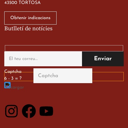
43500 TORTOSA
Obtenir indicacions
Butlletí de notícies
Gran paper dels nostres
alumnes al Tortosa
English Festival
13 de març de 2026
Captcha
6 - 3 = ?