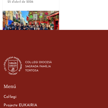
25 d'abril de 2026
Estada dels alumes de 3r
d’ESO-BSD a Irlanda
23 de març de 2026
Menú
Col·legi
Projecte EUKAIRIA