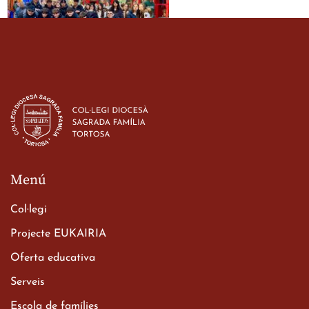
Estada dels alumes de 3r
d’ESO-BSD a Irlanda
23 de març de 2026
Menú
Col·legi
Projecte EUKAIRIA
Oferta educativa
Xerrada del Sr. Bisbe als
Serveis
alumnes de 2n de
Escola de famílies