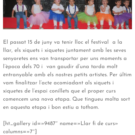
El passat 15 de juny va tenir lloc el festival a la
llar, els xiquets i xiquetes juntament amb les seves
senyoretes ens van transportar per uns moments a
l’època dels 70 i van gaudir d’una tarda molt
entranyable amb els nostres petits artistes. Per últim
vam finalitzar l’acte acomiadant als xiquets i
xiquetes de l’espai conillets que el proper curs
comencem una nova etapa. Que tingueu molta sort
en aquesta etapa i bon estiu a tothom.
[ht_gallery id=»9487″ name=»Llar fi de curs»
columns=»7″]