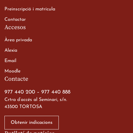
Batxillerat
20 de març de 2026
Preinscripció i matrícula
Contactar
Accesos
Àrea privada
Alexia
Email
Viatge de 2n de Batxillerat
Moodle
a les ciutats imperials
Contacte
19 de març de 2026
977 440 200
–
977 440 888
Crtra d’accés al Seminari, s/n.
43500 TORTOSA
Obtenir indicacions