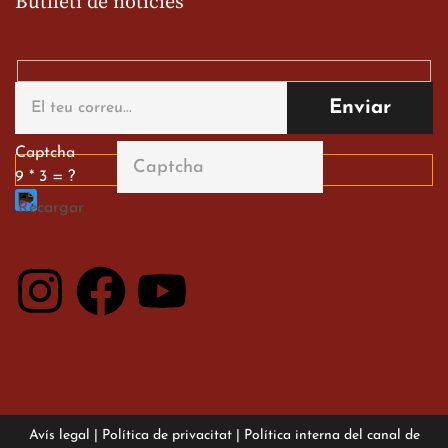
Butlletí de notícies
Gran paper dels nostres
alumnes al Tortosa
English Festival
13 de març de 2026
Captcha
9 * 3 = ?
Avís legal
|
Política de privacitat
|
Política interna del canal de