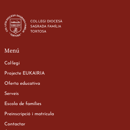
Estada dels alumes de 3r
d’ESO-BSD a Irlanda
23 de març de 2026
Menú
Col·legi
Projecte EUKAIRIA
Oferta educativa
Xerrada del Sr. Bisbe als
Serveis
alumnes de 2n de
Escola de famílies
Batxillerat
20 de març de 2026
Preinscripció i matrícula
Contactar