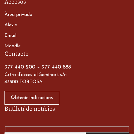
Accesos
Àrea privada
Alexia
Email
Viatge de 2n de Batxillerat
Moodle
a les ciutats imperials
Contacte
19 de març de 2026
977 440 200
–
977 440 888
Crtra d’accés al Seminari, s/n.
43500 TORTOSA
Obtenir indicacions
Butlletí de notícies
Gran paper dels nostres
alumnes al Tortosa