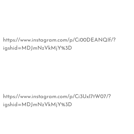
https://www.instagram.com/p/Ci00DEANQIf/?
igshid=MDJmNzVkMjY%3D
https://www.instagram.com/p/Ci3UxI7tW07/?
igshid=MDJmNzVkMjY%3D