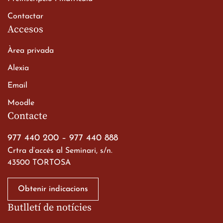
Contactar
Accesos
Àrea privada
Alexia
Email
Viatge de 2n de Batxillerat
Moodle
a les ciutats imperials
Contacte
19 de març de 2026
977 440 200
–
977 440 888
Crtra d’accés al Seminari, s/n.
43500 TORTOSA
Obtenir indicacions
Butlletí de notícies