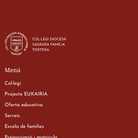
Estada dels alumes de 3r
d’ESO-BSD a Irlanda
23 de març de 2026
Menú
Col·legi
Projecte EUKAIRIA
Oferta educativa
Xerrada del Sr. Bisbe als
Serveis
alumnes de 2n de
Escola de famílies
Batxillerat
20 de març de 2026
Preinscripció i matrícula