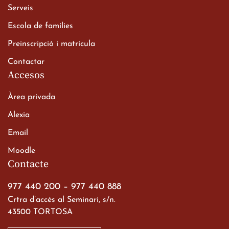
Xerrada del Sr. Bisbe als
Serveis
alumnes de 2n de
Escola de famílies
Batxillerat
20 de març de 2026
Preinscripció i matrícula
Contactar
Accesos
Àrea privada
Alexia
Email
Viatge de 2n de Batxillerat
Moodle
a les ciutats imperials
Contacte
19 de març de 2026
977 440 200
–
977 440 888
Crtra d’accés al Seminari, s/n.
43500 TORTOSA