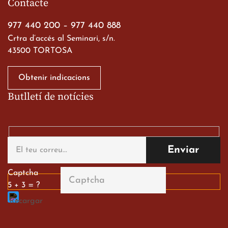
Contacte
19 de març de 2026
977 440 200
–
977 440 888
Crtra d’accés al Seminari, s/n.
43500 TORTOSA
Obtenir indicacions
Butlletí de notícies
Gran paper dels nostres
alumnes al Tortosa
English Festival
13 de març de 2026
Captcha
5 + 3 = ?