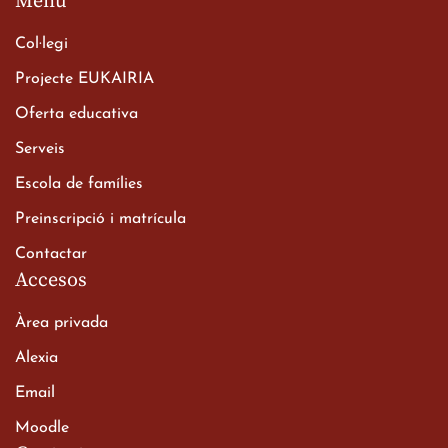
Menú
Col·legi
Projecte EUKAIRIA
Oferta educativa
Xerrada del Sr. Bisbe als
Serveis
alumnes de 2n de
Escola de famílies
Batxillerat
20 de març de 2026
Preinscripció i matrícula
Contactar
Accesos
Àrea privada
Alexia
Email
Viatge de 2n de Batxillerat
Moodle
a les ciutats imperials