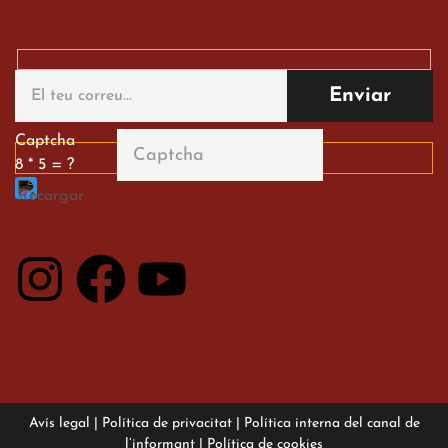
Gran paper dels nostres
alumnes al Tortosa
English Festival
13 de març de 2026
Captcha
8 * 5 = ?
Avís legal
|
Política de privacitat
|
Política interna del canal de
l’informant
|
Política de cookies