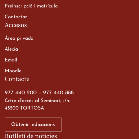
20 de març de 2026
Preinscripció i matrícula
Contactar
Accesos
Àrea privada
Alexia
Email
Viatge de 2n de Batxillerat
Moodle
a les ciutats imperials
Contacte
19 de març de 2026
977 440 200
–
977 440 888
Crtra d’accés al Seminari, s/n.
43500 TORTOSA
Obtenir indicacions
Butlletí de notícies