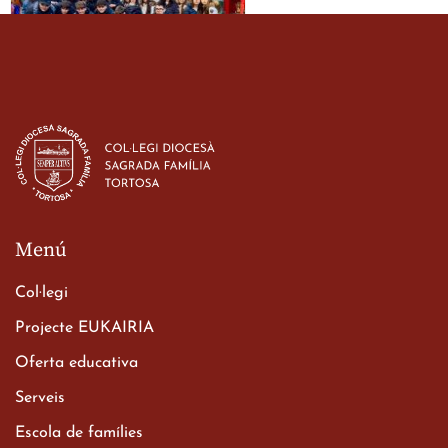
Estada dels alumes de 3r
d’ESO-BSD a Irlanda
23 de març de 2026
Menú
Col·legi
Projecte EUKAIRIA
Oferta educativa
Xerrada del Sr. Bisbe als
Serveis
alumnes de 2n de
Escola de famílies
Batxillerat