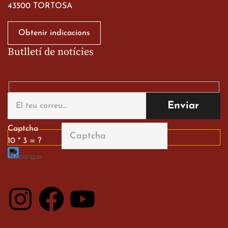
43500 TORTOSA
Obtenir indicacions
Butlletí de notícies
Gran paper dels nostres
alumnes al Tortosa
English Festival
13 de març de 2026
Captcha
10 * 3 = ?