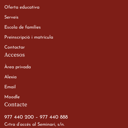
Oferta educativa
Xerrada del Sr. Bisbe als
Serveis
alumnes de 2n de
Escola de famílies
Batxillerat
20 de març de 2026
Preinscripció i matrícula
Contactar
Accesos
Àrea privada
Alexia
Email
Viatge de 2n de Batxillerat
Moodle
a les ciutats imperials
Contacte
19 de març de 2026
977 440 200
–
977 440 888
Crtra d’accés al Seminari, s/n.