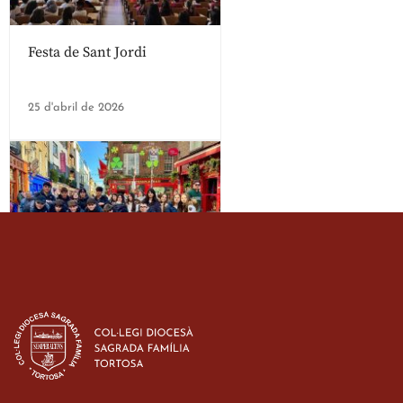
Festa de Sant Jordi
25 d'abril de 2026
Estada dels alumes de 3r
d’ESO-BSD a Irlanda
23 de març de 2026