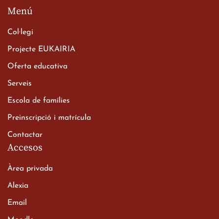
Menú
Col·legi
Projecte EUKAIRIA
Oferta educativa
Xerrada del Sr. Bisbe als
Serveis
alumnes de 2n de
Escola de famílies
Batxillerat
20 de març de 2026
Preinscripció i matrícula
Contactar
Accesos
Àrea privada
Alexia
Email
Viatge de 2n de Batxillerat