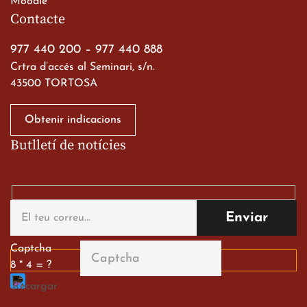
Moodle
a les ciutats imperials
Contacte
19 de març de 2026
977 440 200
–
977 440 888
Crtra d’accés al Seminari, s/n.
43500 TORTOSA
Obtenir indicacions
Butlletí de notícies
Gran paper dels nostres
alumnes al Tortosa
English Festival
13 de març de 2026
Captcha
8 * 4 = ?