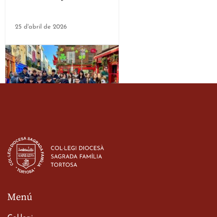
25 d'abril de 2026
Estada dels alumes de 3r
d’ESO-BSD a Irlanda
23 de març de 2026
Menú