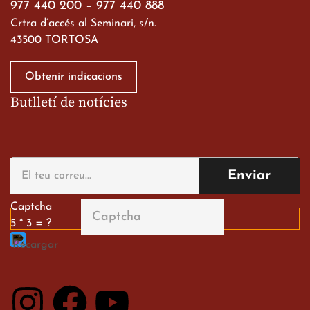
977 440 200
–
977 440 888
Crtra d’accés al Seminari, s/n.
43500 TORTOSA
Obtenir indicacions
Butlletí de notícies
Gran paper dels nostres
alumnes al Tortosa
English Festival
13 de març de 2026
Captcha
5 * 3 = ?