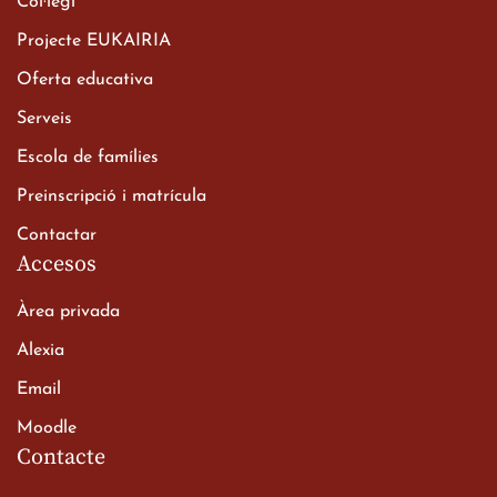
Col·legi
Projecte EUKAIRIA
Oferta educativa
Xerrada del Sr. Bisbe als
Serveis
alumnes de 2n de
Escola de famílies
Batxillerat
20 de març de 2026
Preinscripció i matrícula
Contactar
Accesos
Àrea privada
Alexia
Email
Viatge de 2n de Batxillerat
Moodle
a les ciutats imperials
Contacte
19 de març de 2026