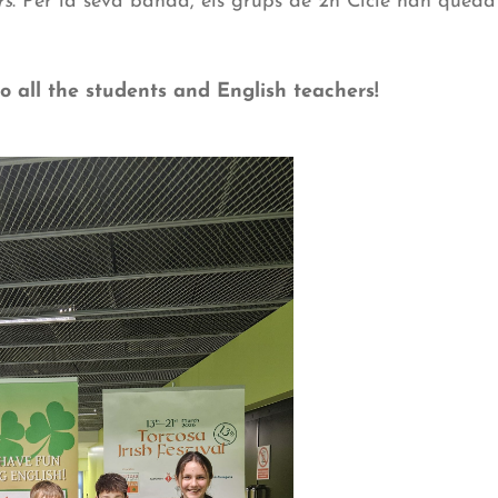
rs
. Per la seva banda, els grups de 2n Cicle han quedat 
o all the students and English teachers!