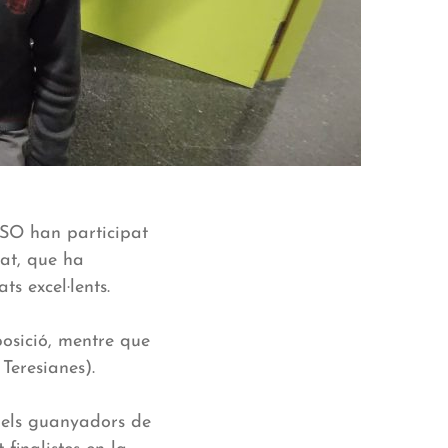
ESO han participat
nat, que ha
ts excel·lents.
posició, mentre que
Teresianes).
t els guanyadors de