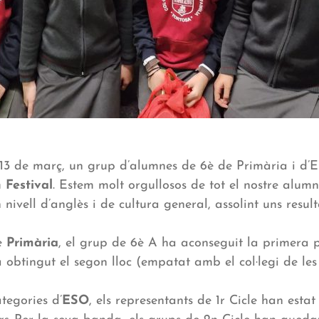
 13 de març, un grup d’alumnes de 6è de Primària i d’
 Festival
. Estem molt orgullosos de tot el nostre alum
ivell d’anglès i de cultura general, assolint uns resulta
de
Primària
, el grup de 6è A ha aconseguit la primera 
 obtingut el segon lloc (empatat amb el col·legi de les 
tegories d’
ESO
, els representants de 1r Cicle han esta