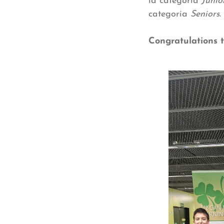
la categoria
Junio
categoria
Seniors
.
Congratulations t