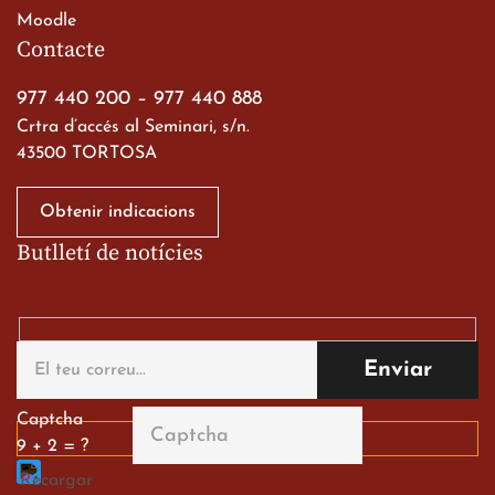
Moodle
Contacte
Viatge de 2n de Batxillerat
977 440 200
–
977 440 888
a les ciutats imperials
Crtra d’accés al Seminari, s/n.
43500 TORTOSA
19 de març de 2026
Obtenir indicacions
Butlletí de notícies
Gran paper dels nostres
Captcha
alumnes al Tortosa
9 + 2 = ?
English Festival
13 de març de 2026