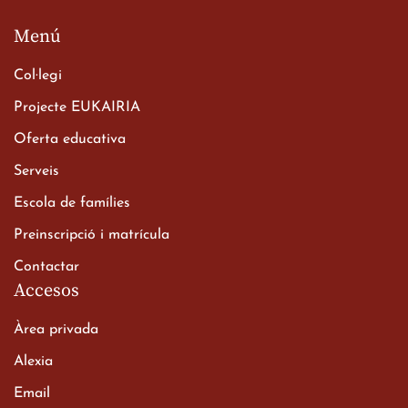
d’ESO-BSD a Irlanda
Menú
23 de març de 2026
Col·legi
Projecte EUKAIRIA
Oferta educativa
Serveis
Escola de famílies
Xerrada del Sr. Bisbe als
Preinscripció i matrícula
alumnes de 2n de
Contactar
Batxillerat
Accesos
20 de març de 2026
Àrea privada
Alexia
Email