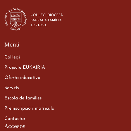
Estada dels alumes de 3r
d’ESO-BSD a Irlanda
23 de març de 2026
Menú
Col·legi
Projecte EUKAIRIA
Oferta educativa
Xerrada del Sr. Bisbe als
Serveis
alumnes de 2n de
Escola de famílies
Batxillerat
20 de març de 2026
Preinscripció i matrícula
Contactar
Accesos