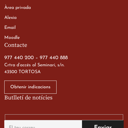
Àrea privada
Alexia
Email
Viatge de 2n de Batxillerat
Moodle
a les ciutats imperials
Contacte
19 de març de 2026
977 440 200
–
977 440 888
Crtra d’accés al Seminari, s/n.
43500 TORTOSA
Obtenir indicacions
Butlletí de notícies
Gran paper dels nostres
alumnes al Tortosa
English Festival