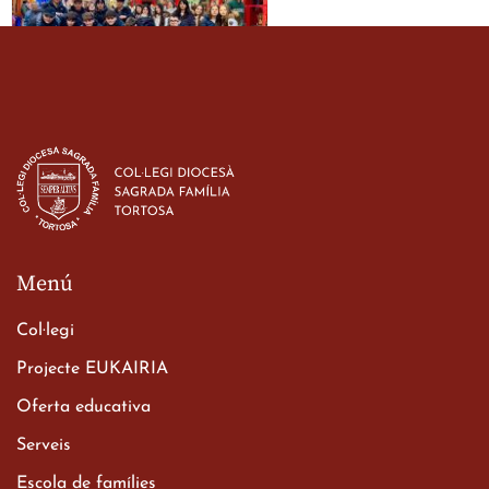
Estada dels alumes de 3r
d’ESO-BSD a Irlanda
23 de març de 2026
Menú
Col·legi
Projecte EUKAIRIA
Oferta educativa
Xerrada del Sr. Bisbe als
Serveis
alumnes de 2n de
Escola de famílies