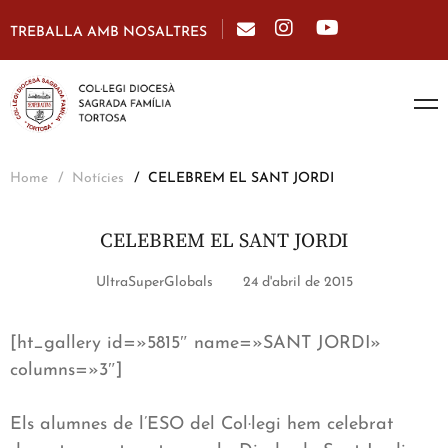
TREBALLA AMB NOSALTRES
Home
Notícies
CELEBREM EL SANT JORDI
CELEBREM EL SANT JORDI
UltraSuperGlobals
24 d'abril de 2015
[ht_gallery id=»5815″ name=»SANT JORDI»
columns=»3″]
Els alumnes de l’ESO del Col·legi hem celebrat