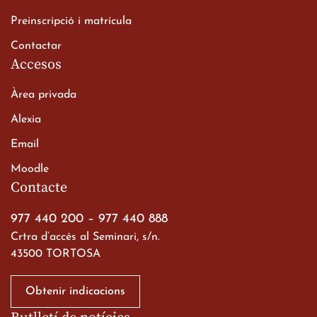
Batxillerat
20 de març de 2026
Preinscripció i matrícula
Contactar
Accesos
Àrea privada
Alexia
Email
Viatge de 2n de Batxillerat
Moodle
a les ciutats imperials
Contacte
19 de març de 2026
977 440 200
–
977 440 888
Crtra d’accés al Seminari, s/n.
43500 TORTOSA
Obtenir indicacions