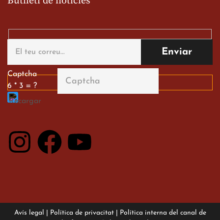
Butlletí de notícies
Gran paper dels nostres
alumnes al Tortosa
English Festival
13 de març de 2026
Captcha
6 * 3 = ?
Avís legal
|
Política de privacitat
|
Política interna del canal de