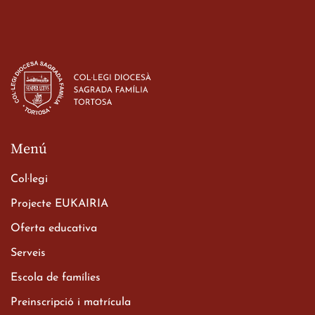
Estada dels alumes de 3r
d’ESO-BSD a Irlanda
23 de març de 2026
Menú
Col·legi
Projecte EUKAIRIA
Oferta educativa
Xerrada del Sr. Bisbe als
Serveis
alumnes de 2n de
Escola de famílies
Batxillerat
20 de març de 2026
Preinscripció i matrícula