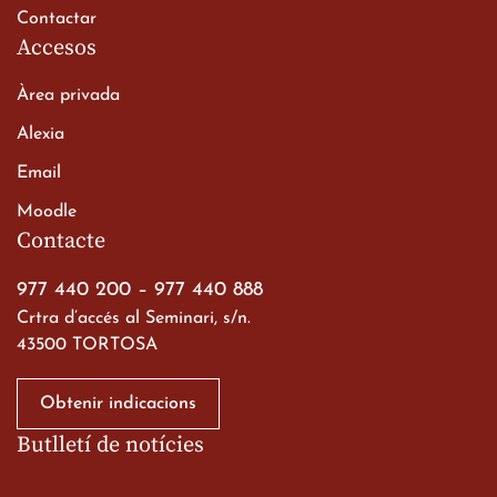
Contactar
Accesos
Àrea privada
Alexia
Email
Viatge de 2n de Batxillerat
Moodle
a les ciutats imperials
Contacte
19 de març de 2026
977 440 200
–
977 440 888
Crtra d’accés al Seminari, s/n.
43500 TORTOSA
Obtenir indicacions
Butlletí de notícies