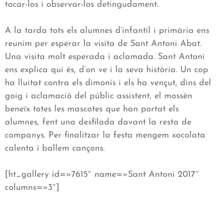
tocar-los i observar-los detingudament.
A la tarda tots els alumnes d’infantil i primària ens
reunim per esperar la visita de Sant Antoni Abat.
Una visita molt esperada i aclamada. Sant Antoni
ens explica qui és, d’on ve i la seva història. Un cop
ha lluitat contra els dimonis i els ha vençut, dins del
goig i aclamació del públic assistent, el mossèn
beneïx totes les mascotes que han portat els
alumnes, fent una desfilada davant la resta de
companys. Per finalitzar la festa mengem xocolata
calenta i ballem cançons.
[ht_gallery id=»7615″ name=»Sant Antoni 2017″
columns=»3″]