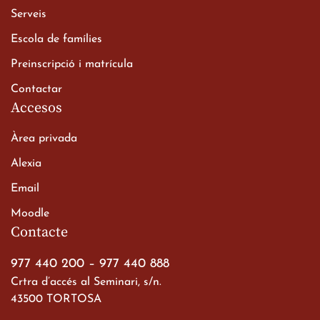
Xerrada del Sr. Bisbe als
Serveis
alumnes de 2n de
Escola de famílies
Batxillerat
20 de març de 2026
Preinscripció i matrícula
Contactar
Accesos
Àrea privada
Alexia
Email
Viatge de 2n de Batxillerat
Moodle
a les ciutats imperials
Contacte
19 de març de 2026
977 440 200
–
977 440 888
Crtra d’accés al Seminari, s/n.
43500 TORTOSA