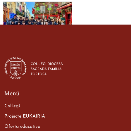
Estada dels alumes de 3r
d’ESO-BSD a Irlanda
23 de març de 2026
Menú
Col·legi
Projecte EUKAIRIA
Oferta educativa