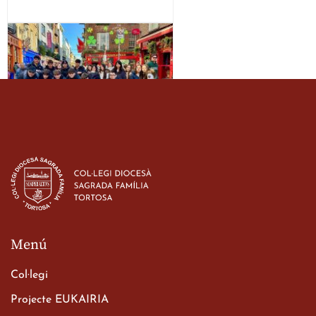
Estada dels alumes de 3r
d’ESO-BSD a Irlanda
23 de març de 2026
Menú
Col·legi
Projecte EUKAIRIA