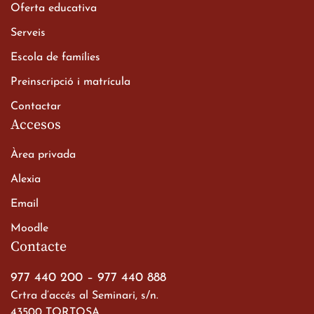
Oferta educativa
Xerrada del Sr. Bisbe als
Serveis
alumnes de 2n de
Escola de famílies
Batxillerat
20 de març de 2026
Preinscripció i matrícula
Contactar
Accesos
Àrea privada
Alexia
Email
Viatge de 2n de Batxillerat
Moodle
a les ciutats imperials
Contacte
19 de març de 2026
977 440 200
–
977 440 888
Crtra d’accés al Seminari, s/n.
43500 TORTOSA