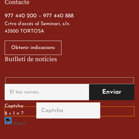
Contacte
19 de març de 2026
977 440 200
–
977 440 888
Crtra d’accés al Seminari, s/n.
43500 TORTOSA
Obtenir indicacions
Butlletí de notícies
Gran paper dels nostres
alumnes al Tortosa
English Festival
13 de març de 2026
Captcha
8 + 1 = ?