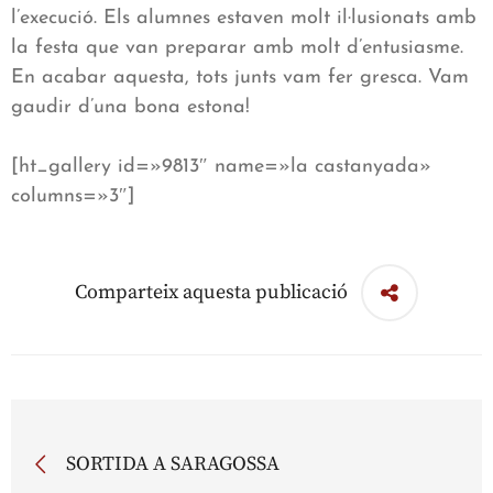
l’execució. Els alumnes estaven molt il·lusionats amb
la festa que van preparar amb molt d’entusiasme.
En acabar aquesta, tots junts vam fer gresca. Vam
gaudir d’una bona estona!
[ht_gallery id=»9813″ name=»la castanyada»
columns=»3″]
Comparteix aquesta publicació
SORTIDA A SARAGOSSA