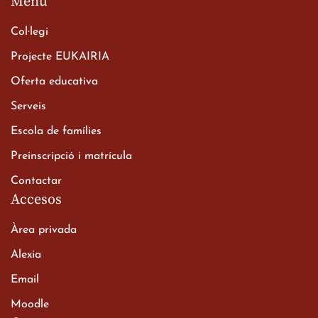
Menú
Col·legi
Projecte EUKAIRIA
Oferta educativa
Xerrada del Sr. Bisbe als
Serveis
alumnes de 2n de
Escola de famílies
Batxillerat
20 de març de 2026
Preinscripció i matrícula
Contactar
Accesos
Àrea privada
Alexia
Email
Viatge de 2n de Batxillerat
Moodle
a les ciutats imperials