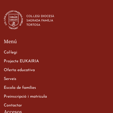
Estada dels alumes de 3r
d’ESO-BSD a Irlanda
23 de març de 2026
Menú
Col·legi
Projecte EUKAIRIA
Oferta educativa
Xerrada del Sr. Bisbe als
Serveis
alumnes de 2n de
Escola de famílies
Batxillerat
20 de març de 2026
Preinscripció i matrícula
Contactar
Accesos