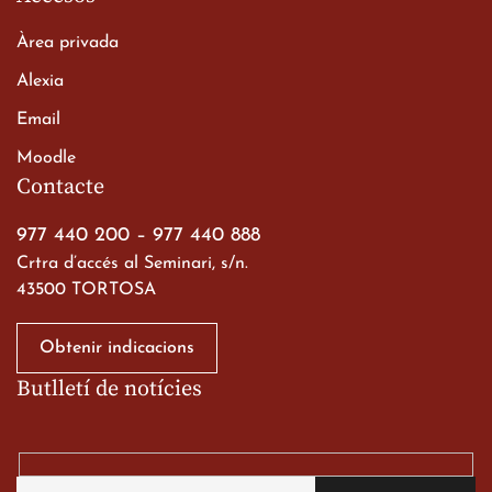
Àrea privada
Alexia
Email
Viatge de 2n de Batxillerat
Moodle
a les ciutats imperials
Contacte
19 de març de 2026
977 440 200
–
977 440 888
Crtra d’accés al Seminari, s/n.
43500 TORTOSA
Obtenir indicacions
Butlletí de notícies
Gran paper dels nostres
alumnes al Tortosa